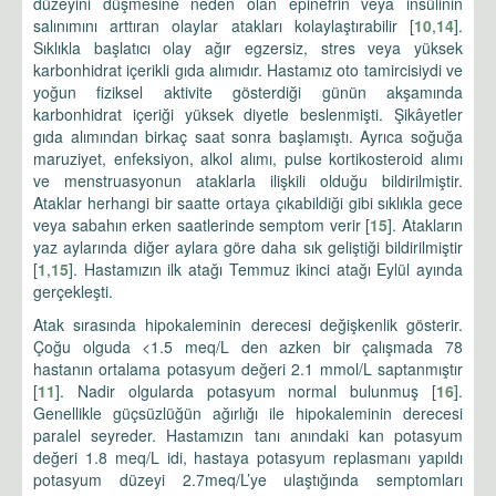
düzeyini düşmesine neden olan epinefrin veya insülinin
salınımını arttıran olaylar atakları kolaylaştırabilir [
10
,
14
].
Sıklıkla başlatıcı olay ağır egzersiz, stres veya yüksek
karbonhidrat içerikli gıda alımıdır. Hastamız oto tamircisiydi ve
yoğun fiziksel aktivite gösterdiği günün akşamında
karbonhidrat içeriği yüksek diyetle beslenmişti. Şikâyetler
gıda alımından birkaç saat sonra başlamıştı. Ayrıca soğuğa
maruziyet, enfeksiyon, alkol alımı, pulse kortikosteroid alımı
ve menstruasyonun ataklarla ilişkili olduğu bildirilmiştir.
Ataklar herhangi bir saatte ortaya çıkabildiği gibi sıklıkla gece
veya sabahın erken saatlerinde semptom verir [
15
]. Atakların
yaz aylarında diğer aylara göre daha sık geliştiği bildirilmiştir
[
1
,
15
]. Hastamızın ilk atağı Temmuz ikinci atağı Eylül ayında
gerçekleşti.
Atak sırasında hipokaleminin derecesi değişkenlik gösterir.
Çoğu olguda <1.5 meq/L den azken bir çalışmada 78
hastanın ortalama potasyum değeri 2.1 mmol/L saptanmıştır
[
11
]. Nadir olgularda potasyum normal bulunmuş [
16
].
Genellikle güçsüzlüğün ağırlığı ile hipokaleminin derecesi
paralel seyreder. Hastamızın tanı anındaki kan potasyum
değeri 1.8 meq/L idi, hastaya potasyum replasmanı yapıldı
potasyum düzeyi 2.7meq/L’ye ulaştığında semptomları