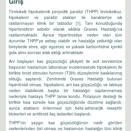
Giriş
Tirotoksik hipokalemik peryodik paralizi (THPP) tirotoksikoz,
hipokalemi ve paralizi atakları ile karakterize sık
rastlanmayan klinik bir tablodur [
1
]. Tanı konulduğunda
hipertiroidinin sebebi olarak sıklıkla Graves Hastalığı’na
rastlanmaktadır. Ayrıca hipertiroidiye neden olan tüm
durumlar THPP’ye sebep olabilir ve hastalığa yatkınlığı olan
bireylerde stres, ağır egzersiz ve yüksek karbonhidrat içerikli
gıda alımı sonrası atak sıklığı artmaktadır.
Ani başlayan kas güçsüzlüğü şikâyeti ile acil servisimize
başvuran hastamızın laboratuar incelemesinde hipokalemi ile
birlikte tiroid stimulan hormon (TSH) düzeylerinin baskılanmış
olduğu saptandı. Zemininde Graves Hastalığı bulunan
hipertiroidi olması, hipokalemi, ani kas güçsüzlüğü ve tabloya
neden olabilecek başka bir hastalığın saptanmaması
nedeniyle hastaya THPP tanısı kondu. Potasyum desteği ile
birlikte kısa sürede kas güçsüzlüğünde düzelme sağlandı,
ayrıca atakların önlenmesi için beta-adrenerjik reseptör
blokerleri ve antitiroid ilaç tedavileri başlandı.
THPP’nin yaygın kas güçsüzlüğünün nadir görülen
nedenlerinden biri olması ve hastamızın hastalığın tüm klinik