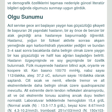
ve demografik özelliklerini taşıması nedeniyle güncel literatür
bilgileri ışığında olgumuzu sunmayı uygun gördük.
Olgu Sunumu
Acil servise gece ani başlayan yaygın kas güçsüzlüğü şikayeti
ile başvuran 26 yaşındaki hastanın, bir ay önce de benzer bir
atak geçirdiği ama hastaneye başvurmadığı öğrenildi.
Hastamız, yoğun bir fiziksel aktivite sonrası akşam
yemeğinde aşırı karbonhidratlı yiyecekler yediğini ve bundan
3–4 saat sonra bacaklarda daha belirgin olmak üzere yaygın
bir kas güçsüzlüğü ve hafif kas ağrıları başladığını belirtti.
Hastanın özgeçmişinde ve soy geçmişinde bir özellik
bulunmadı. Fizik muayenede hastanın bilinci açık, oryante ve
koopere idi. Kan basıncı 100/70 mmHg, nabız sayısı
112/dakika, ateş: 37,2 oC, solunum sayısı 16/dakika olarak
saptandı. Cilt sıcak ve nemli, ellerde tremor ve alt
ekstremitelerde daha belirgin olmak üzere quadroparezisi
mevcuttu. Alt extremite derin tendon refleksleri alınamıyordu,
alt ve üst ekstremite tonusu azalmış ancak duyu testleri
normaldi. Laboratuvar tetkiklerinde hemoglobin 15,4 g/dL
(Normal aralık (N) : 13.5-17.5 g/dL), beyaz küre: 8.67/mm3
(N: 4.3-10.2/mm3), trombosit: 251x103/mm3 (N: 150x103-