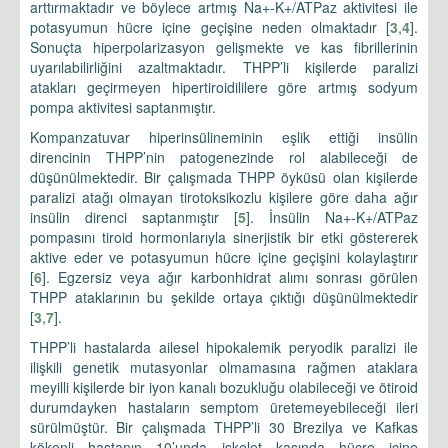
arttırmaktadır ve böylece artmış Na+-K+/ATPaz aktivitesi ile
potasyumun hücre içine geçişine neden olmaktadır [
3
,
4
].
Sonuçta hiperpolarizasyon gelişmekte ve kas fibrillerinin
uyarılabilirliğini azaltmaktadır. THPP’li kişilerde paralizi
atakları geçirmeyen hipertiroidililere göre artmış sodyum
pompa aktivitesi saptanmıştır.
Kompanzatuvar hiperinsülineminin eşlik ettiği insülin
direncinin THPP’nin patogenezinde rol alabileceği de
düşünülmektedir. Bir çalışmada THPP öyküsü olan kişilerde
paralizi atağı olmayan tirotoksikozlu kişilere göre daha ağır
insülin direnci saptanmıştır [
5
]. İnsülin Na+-K+/ATPaz
pompasını tiroid hormonlarıyla sinerjistik bir etki göstererek
aktive eder ve potasyumun hücre içine geçişini kolaylaştırır
[
6
]. Egzersiz veya ağır karbonhidrat alımı sonrası görülen
THPP ataklarının bu şekilde ortaya çıktığı düşünülmektedir
[
3
,
7
].
THPP’li hastalarda ailesel hipokalemik peryodik paralizi ile
ilişkili genetik mutasyonlar olmamasına rağmen ataklara
meyilli kişilerde bir iyon kanalı bozukluğu olabileceği ve ötiroid
durumdayken hastaların semptom üretemeyebileceği ileri
sürülmüştür. Bir çalışmada THPP’li 30 Brezilya ve Kafkas
kökenli hastanın 10’unda iskelet kasında hücre içine