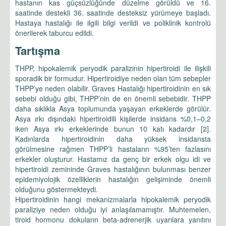
hastanın kas güçsüzlüğünde düzelme görüldü ve 16.
saatinde destekli 36. saatinde desteksiz yürümeye başladı.
Hastaya hastalığı ile ilgili bilgi verildi ve poliklinik kontrolü
önerilerek taburcu edildi.
Tartışma
THPP, hipokalemik peryodik paralizinin hipertiroidi ile ilişkili
sporadik bir formudur. Hipertiroidiye neden olan tüm sebepler
THPP’ye neden olabilir. Graves Hastalığı hipertiroidinin en sık
sebebi olduğu gibi, THPP’nin de en önemli sebebidir. THPP
daha sıklıkla Asya toplumunda yaşayan erkeklerde görülür.
Asya ırkı dışındaki hipertiroidili kişilerde insidans %0,1–0,2
iken Asya ırkı erkeklerinde bunun 10 katı kadardır [
2
].
Kadınlarda hipertiroidinin daha yüksek insidansta
görülmesine rağmen THPP’li hastaların %95’ten fazlasını
erkekler oluşturur. Hastamız da genç bir erkek olgu idi ve
hipertiroidi zemininde Graves hastalığının bulunması benzer
epidemiyolojik özelliklerin hastalığın gelişiminde önemli
olduğunu göstermekteydi.
Hipertiroidinin hangi mekanizmalarla hipokalemik peryodik
paraliziye neden olduğu iyi anlaşılamamıştır. Muhtemelen,
tiroid hormonu dokuların beta-adrenerjik uyarılara yanıtını