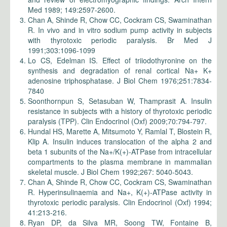
Med 1989; 149:2597-2600.
Chan A, Shinde R, Chow CC, Cockram CS, Swaminathan
R. In vivo and in vitro sodium pump activity in subjects
with thyrotoxic periodic paralysis. Br Med J
1991;303:1096-1099
Lo CS, Edelman IS. Effect of triiodothyronine on the
synthesis and degradation of renal cortical Na+ K+
adenosine triphosphatase. J Biol Chem 1976;251:7834-
7840
Soonthornpun S, Setasuban W, Thamprasit A. Insulin
resistance in subjects with a history of thyrotoxic periodic
paralysis (TPP). Clin Endocrinol (Oxf) 2009;70:794-797.
Hundal HS, Marette A, Mitsumoto Y, Ramlal T, Blostein R,
Klip A. Insulin induces translocation of the alpha 2 and
beta 1 subunits of the Na+/K(+)-ATPase from intracellular
compartments to the plasma membrane in mammalian
skeletal muscle. J Biol Chem 1992;267: 5040-5043.
Chan A, Shinde R, Chow CC, Cockram CS, Swaminathan
R. Hyperinsulinaemia and Na+, K(+)-ATPase activity in
thyrotoxic periodic paralysis. Clin Endocrinol (Oxf) 1994;
41:213-216.
Ryan DP, da Silva MR, Soong TW, Fontaine B,