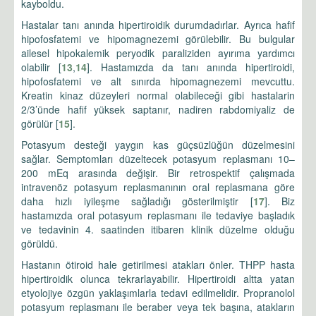
kayboldu.
Hastalar tanı anında hipertiroidik durumdadırlar. Ayrıca hafif
hipofosfatemi ve hipomagnezemi görülebilir. Bu bulgular
ailesel hipokalemik peryodik paraliziden ayırıma yardımcı
olabilir [
13
,
14
]. Hastamızda da tanı anında hipertiroidi,
hipofosfatemi ve alt sınırda hipomagnezemi mevcuttu.
Kreatin kinaz düzeyleri normal olabileceği gibi hastalarin
2/3’ünde hafif yüksek saptanır, nadiren rabdomiyaliz de
görülür [
15
].
Potasyum desteği yaygın kas güçsüzlüğün düzelmesini
sağlar. Semptomları düzeltecek potasyum replasmanı 10–
200 mEq arasında değişir. Bir retrospektif çalışmada
intravenöz potasyum replasmanının oral replasmana göre
daha hızlı iyileşme sağladığı gösterilmiştir [
17
]. Biz
hastamızda oral potasyum replasmanı ile tedaviye başladık
ve tedavinin 4. saatinden itibaren klinik düzelme olduğu
görüldü.
Hastanın ötiroid hale getirilmesi atakları önler. THPP hasta
hipertiroidik olunca tekrarlayabilir. Hipertiroidi altta yatan
etyolojiye özgün yaklaşımlarla tedavi edilmelidir. Propranolol
potasyum replasmanı ile beraber veya tek başına, atakların