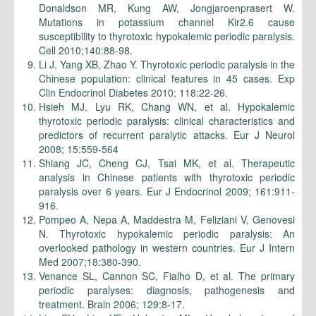
Donaldson MR, Kung AW, Jongjaroenprasert W.
Mutations in potassium channel Kir2.6 cause
susceptibility to thyrotoxic hypokalemic periodic paralysis.
Cell 2010;140:88-98.
Li J, Yang XB, Zhao Y. Thyrotoxic periodic paralysis in the
Chinese population: clinical features in 45 cases. Exp
Clin Endocrinol Diabetes 2010; 118:22-26.
Hsieh MJ, Lyu RK, Chang WN, et al. Hypokalemic
thyrotoxic periodic paralysis: clinical characteristics and
predictors of recurrent paralytic attacks. Eur J Neurol
2008; 15:559-564
Shiang JC, Cheng CJ, Tsai MK, et al. Therapeutic
analysis in Chinese patients with thyrotoxic periodic
paralysis over 6 years. Eur J Endocrinol 2009; 161:911-
916.
Pompeo A, Nepa A, Maddestra M, Feliziani V, Genovesi
N. Thyrotoxic hypokalemic periodic paralysis: An
overlooked pathology in western countries. Eur J Intern
Med 2007;18:380-390.
Venance SL, Cannon SC, Fialho D, et al. The primary
periodic paralyses: diagnosis, pathogenesis and
treatment. Brain 2006; 129:8-17.