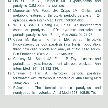
Lin SH, Lin YF, Halperin ML. Hypokalaemia and
paralysis. QJM 2001; 94:133-139.
Manoukian MA, Foote JA, Crapo LM. Clinical and
metabolic features of thyrotoxic periodic paralysis in 24
episodes. Arch Intern Med 1999; 159:601-606.
Wu CC, Chau T, Chang CJ, Lin SH. An unrecognized
cause of paralysis in ED: thyrotoxic normokalemic
periodic paralysis. Am J Emerg Med 2003; 21:71-73.
Cesur M, Bayram F, Temel MA, et al. Thyrotoxic
hypokalaemic periodic paralysis in a Turkish population:
three new case reports and analysis of the case series.
Clin Endocrinol (Oxf) 2008; 68:143-152.
Conway MJ, Seibel JA, Eaton P. Thyrotoxicosis and
periodic paralysis: improvement with beta blockade. Ann
Intern Med 1974; 81:332-336.
Shayne P, Hart A. Thyrotoxic periodic paralysis
terminated with intravenous propranolol. Ann Emerg Med
1994; 24:736-740.
Ptácek L. The familial periodic paralyses and
nondystrophic myotonias. Am J Med 1998; 105:58-70.