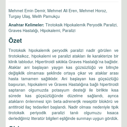
Mehmet Emin Demir, Mehmet Ali Eren, Mehmet Horoz,
Turgay Ulaş, Melih Pamukçu
Anahtar Kelimeler:
Tirotoksik Hipokalemik Peryodik Paralizi,
Graves Hastalığı, Hipokalemi, Paralizi
Özet
Tirotoksik hipokalemik peryodik paralizi nadir görülen ve
tirotoksikoz, hipokalemi ve paralizi atakları ile karakterize bir
klinik tablodur. Hipertiroidi sıklıkla Graves Hastalığı’na bağlıdır.
Ataklar ani başlayan yaygın kas güzsüzlüğü ve bilinçte
değişiklik olmaması şeklinde ortaya çıkar ve ataklar arası
hasta tamamen sağlıklıdır. Ani başlayan kas güçsüzlüğü
başvuran, hipokalemi ve Graves Hastalığına bağlı hipertiroidi
saptanan olgumuzda potasyum desteği ile birlikte kısa
sürede kas güçsüzlüğünde düzelme sağlandı, ayrıca
atakların önlenmesi için beta-adrenerjik reseptör blokörü ve
antitiroid ilaç tedavileri başlandı. Nadir olması nedeniyle tipik
tirotoksik periyodik paralizi tanılı olgumuzu kısaca
derlediğimiz literatür bilgileri eşliğinde sunmayı uygun gördük.