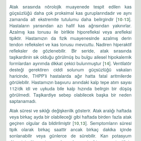
Atak sırasında nörolojik muayenede tespit edilen kas
güçsüzlüğü daha çok proksimal kas guruplarındadır ve aynı
zamanda alt ekstremite tutulumu daha belirgindir [
10
-
13
].
Hastaların yarısından azı hafif kas ağrısından yakınırlar.
Azalmış kas tonusu ile birlikte hiporefleksi veya arefleksi
tipiktir. Hastamızın da fizik muayenesinde azalmış derin
tendon refleksleri ve kas tonusu mevcuttu. Nadiren hiperaktif
refleksler de gözlenebilir. Bir seride, atak sırasında
taşikardinin sık olduğu görülmüş bu bulgu ailesel hipokalemik
formlardan ayırımda dikkat çekici bulunmuştur [
14
]. Ventilatör
desteği gerektiren ciddi solunum güçsüzlüğü vakaları
haricinde, THPP’li hastalarda ağır hatta fatal aritmilerde
görülebilir. Hastamızın başvuru anındaki kalp tepe atım sayısı
112/dk idi ve uykuda bile kalp hızında belirgin bir düşüş
görülmedi. Taşikardiye sebep olabilecek başka bir neden
saptanamadı.
Atak süresi ve sıklığı değişkenlik gösterir. Atak aralığı haftada
veya birkaç ayda bir olabileceği gibi haftada birden fazla atak
geçiren olgular da bildirilmiştir [
10
,
13
]. Semptomların süresi
tipik olarak birkaç saattir ancak birkaç dakika içinde
sonlanabilir veya günlerce de sürebilir. Kan potasyum