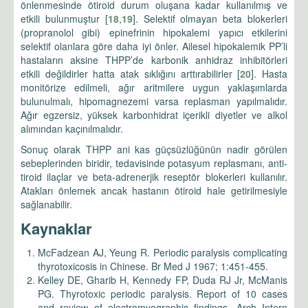
önlenmesinde ötiroid durum oluşana kadar kullanılmış ve
etkili bulunmuştur [
18
,
19
]. Selektif olmayan beta blokerleri
(propranolol gibi) epinefrinin hipokalemi yapıcı etkilerini
selektif olanlara göre daha iyi önler. Ailesel hipokalemik PP’li
hastaların aksine THPP’de karbonik anhidraz inhibitörleri
etkili değildirler hatta atak sıklığını arttırabilirler [
20
]. Hasta
monitörize edilmeli, ağır aritmilere uygun yaklaşımlarda
bulunulmalı, hipomagnezemi varsa replasman yapılmalıdır.
Ağır egzersiz, yüksek karbonhidrat içerikli diyetler ve alkol
alımından kaçınılmalıdır.
Sonuç olarak THPP ani kas güçsüzlüğünün nadir görülen
sebeplerinden biridir, tedavisinde potasyum replasmanı, anti-
tiroid ilaçlar ve beta-adrenerjik reseptör blokerleri kullanılır.
Atakları önlemek ancak hastanın ötiroid hale getirilmesiyle
sağlanabilir.
Kaynaklar
McFadzean AJ, Yeung R. Periodic paralysis complicating
thyrotoxicosis in Chinese. Br Med J 1967; 1:451-455.
Kelley DE, Gharib H, Kennedy FP, Duda RJ Jr, McManis
PG. Thyrotoxic periodic paralysis. Report of 10 cases
and review of electromyographic findings. Arch Intern