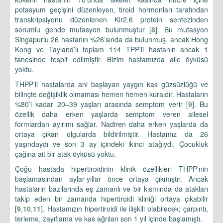
potasyum geçişini düzenleyen, tiroid hormonları tarafından
transkripsiyonu düzenlenen Kir2.6 protein sentezinden
sorumlu gende mutasyon bulunmuştur [
8
]. Bu mutasyon
Singapurlu 26 hastanın %26’sında da bulunmuş, ancak Hong
Kong ve Tayland’lı toplam 114 TPP’li hastanın ancak 1
tanesinde tespit edilmiştir. Bizim hastamızda aile öyküsü
yoktu.
THPP’li hastalarda ani başlayan yaygın kas güzsüzlüğü ve
bilinçte değişiklik olmaması hemen hemen kuraldır. Hastaların
%80’i kadar 20–39 yaşları arasında semptom verir [
9
]. Bu
özellik daha erken yaşlarda semptom veren ailesel
formlardan ayırımı sağlar. Nadiren daha erken yaşlarda da
ortaya çıkan olgularda bildirilmiştir. Hastamız da 26
yaşındaydı ve son 3 ay içindeki ikinci atağıydı. Çocukluk
çağına ait bir atak öyküsü yoktu.
Çoğu hastada hipertiroidinin klinik özellikleri THPP’nin
başlamasından aylar-yıllar önce ortaya çıkmıştır. Ancak
hastaların bazılarında eş zamanlı ve bir kısmında da atakları
takip eden bir zamanda hipertiroidi kliniği ortaya çıkabilir
[
9
,
10
,
11
]. Hastamızın hipertiroidi ile ilişkili olabilecek; çarpıntı,
terleme, zayıflama ve kas ağrıları son 1 yıl içinde başlamıştı.