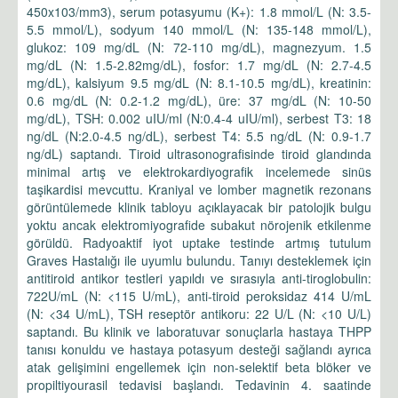
450x103/mm3), serum potasyumu (K+): 1.8 mmol/L (N: 3.5-
5.5 mmol/L), sodyum 140 mmol/L (N: 135-148 mmol/L),
glukoz: 109 mg/dL (N: 72-110 mg/dL), magnezyum. 1.5
mg/dL (N: 1.5-2.82mg/dL), fosfor: 1.7 mg/dL (N: 2.7-4.5
mg/dL), kalsiyum 9.5 mg/dL (N: 8.1-10.5 mg/dL), kreatinin:
0.6 mg/dL (N: 0.2-1.2 mg/dL), üre: 37 mg/dL (N: 10-50
mg/dL), TSH: 0.002 uIU/ml (N:0.4-4 uIU/ml), serbest T3: 18
ng/dL (N:2.0-4.5 ng/dL), serbest T4: 5.5 ng/dL (N: 0.9-1.7
ng/dL) saptandı. Tiroid ultrasonografisinde tiroid glandında
minimal artış ve elektrokardiyografik incelemede sinüs
taşikardisi mevcuttu. Kraniyal ve lomber magnetik rezonans
görüntülemede klinik tabloyu açıklayacak bir patolojik bulgu
yoktu ancak elektromiyografide subakut nörojenik etkilenme
görüldü. Radyoaktif iyot uptake testinde artmış tutulum
Graves Hastalığı ile uyumlu bulundu. Tanıyı desteklemek için
antitiroid antikor testleri yapıldı ve sırasıyla anti-tiroglobulin:
722U/mL (N: <115 U/mL), anti-tiroid peroksidaz 414 U/mL
(N: <34 U/mL), TSH reseptör antikoru: 22 U/L (N: <10 U/L)
saptandı. Bu klinik ve laboratuvar sonuçlarla hastaya THPP
tanısı konuldu ve hastaya potasyum desteği sağlandı ayrıca
atak gelişimini engellemek için non-selektif beta blöker ve
propiltiyourasil tedavisi başlandı. Tedavinin 4. saatinde