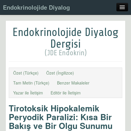
Endokrinolojide Diyalog
Son Sayı
Endokrinolojide Diyalog
Hakkında
Dergisi
Yayın Kurulu
(JDE Endokrin)
Yazarlara Bilgi
Arşiv
Özet (Türkçe)
Özet (İngilizce)
Tam Metin (Türkçe)
Benzer Makaleler
Yazar ile İletişim
Editör ile İletişim
Tirotoksik Hipokalemik
Peryodik Paralizi: Kısa Bir
Bakış ve Bir Olgu Sunumu